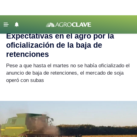
Agroclave
|
Mercados
|
agro
‹ VOLVER
Últimas Noticias
Expectativas en el agro por la
Agricultura
oficialización de la baja de
Ganadería
retenciones
Lechería
Pese a que hasta el martes no se había oficializado el
anuncio de baja de retenciones, el mercado de soja
Tecnología
operó con subas
Maquinaria agrícola
Agenda
Regionales
Clima
Agronegocios
Mercados