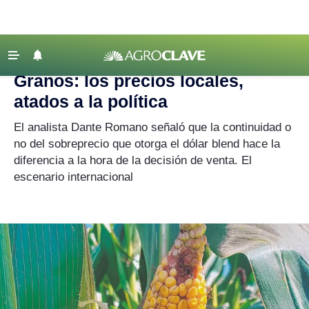
Agroclave
|
Mercados
|
Estados Unidos
‹ VOLVER
Últimas Noticias
Granos: los precios locales,
Agricultura
atados a la política
Ganadería
El analista Dante Romano señaló que la continuidad o
Lechería
no del sobreprecio que otorga el dólar blend hace la
diferencia a la hora de la decisión de venta. El
Tecnología
escenario internacional
Maquinaria agrícola
Agenda
Regionales
Clima
Agronegocios
Mercados