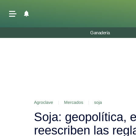
Últimas Noticias
Ganadería
Agricultura
Ganadería
Lechería
Tecnología
Maquinaria agrícola
Agenda
Agroclave
|
Mercados
|
soja
Regionales
Soja: geopolítica, 
Clima
Agronegocios
reescriben las reg
Mercados