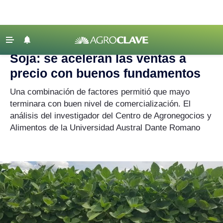
Agroclave
|
Mercados
|
soja
‹ VOLVER
Últimas Noticias
Soja: se aceleran las ventas a
Agricultura
precio con buenos fundamentos
Ganadería
Una combinación de factores permitió que mayo
Lechería
terminara con buen nivel de comercialización. El
análisis del investigador del Centro de Agronegocios y
Tecnología
Alimentos de la Universidad Austral Dante Romano
Maquinaria agrícola
Agenda
Regionales
Clima
Agronegocios
Mercados