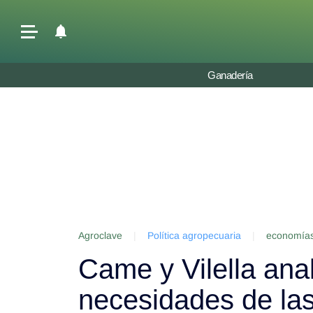
Últimas Noticias
Ganadería
Agricultura
Ganadería
Lechería
Tecnología
Maquinaria agrícola
Agenda
Agroclave
|
Política agropecuaria
|
economías
Regionales
Came y Vilella anal
Clima
Agronegocios
necesidades de la
Mercados