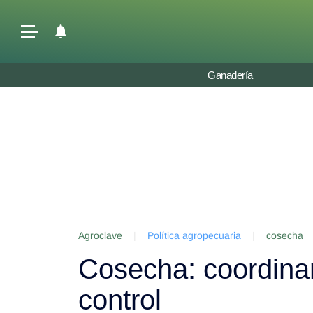
Últimas Noticias
Ganadería
Agricultura
Ganadería
Lechería
Tecnología
Maquinaria agrícola
Agenda
Agroclave
|
Política agropecuaria
|
cosecha
Regionales
Cosecha: coordina
Clima
Agronegocios
control
Mercados