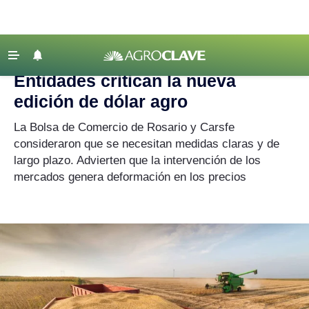
Agroclave
|
Política agropecuaria
|
dólar agro
‹ VOLVER
Últimas Noticias
Entidades critican la nueva
Agricultura
edición de dólar agro
Ganadería
La Bolsa de Comercio de Rosario y Carsfe
Lechería
consideraron que se necesitan medidas claras y de
largo plazo. Advierten que la intervención de los
Tecnología
mercados genera deformación en los precios
Maquinaria agrícola
Agenda
Regionales
Clima
Agronegocios
Mercados