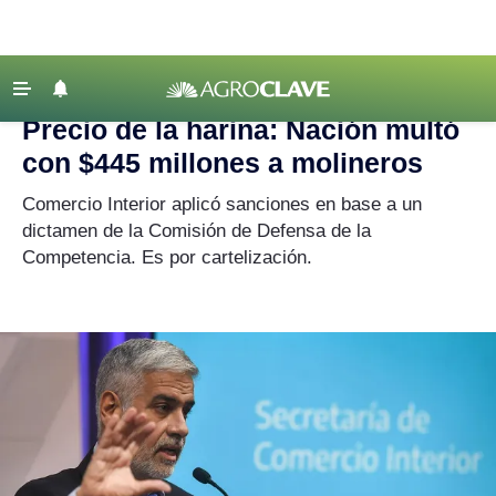
Agroclave
|
harina
‹ VOLVER
Últimas Noticias
Precio de la harina: Nación multó
Agricultura
con $445 millones a molineros
Ganadería
Comercio Interior aplicó sanciones en base a un
Lechería
dictamen de la Comisión de Defensa de la
Competencia. Es por cartelización.
Tecnología
Maquinaria agrícola
Agenda
Regionales
Clima
Agronegocios
Mercados