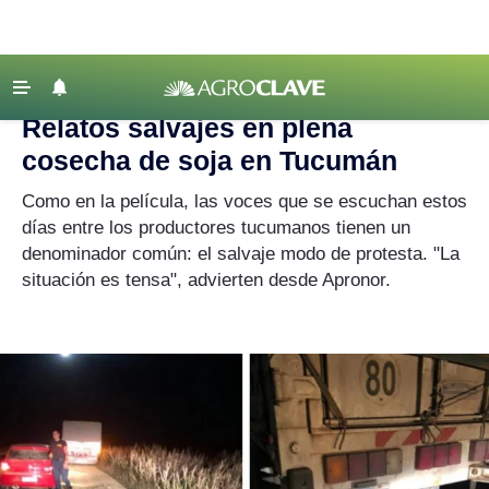
Agroclave
|
soja
‹ VOLVER
Últimas Noticias
Relatos salvajes en plena
Agricultura
cosecha de soja en Tucumán
Ganadería
Como en la película, las voces que se escuchan estos
Lechería
días entre los productores tucumanos tienen un
denominador común: el salvaje modo de protesta. "La
Tecnología
situación es tensa", advierten desde Apronor.
Maquinaria agrícola
Agenda
Regionales
Clima
Agronegocios
Mercados