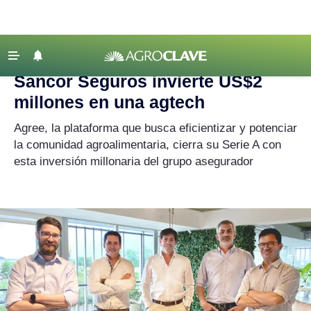
Agroclave
|
Sancor Seguros
‹ VOLVER
Últimas Noticias
Sancor Seguros invierte US$2
Agricultura
millones en una agtech
Ganadería
Agree, la plataforma que busca eficientizar y potenciar
Lechería
la comunidad agroalimentaria, cierra su Serie A con
esta inversión millonaria del grupo asegurador
Tecnología
Maquinaria agrícola
Agenda
Regionales
Clima
Agronegocios
Mercados