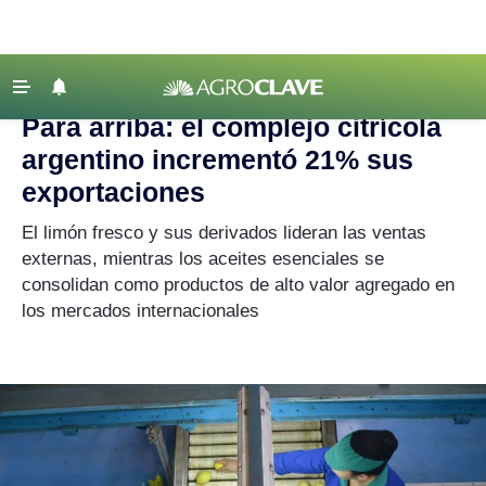
Agroclave
|
Sectores
|
cítricos
‹ VOLVER
Últimas Noticias
Para arriba: el complejo citrícola
Agricultura
argentino incrementó 21% sus
Ganadería
exportaciones
Lechería
El limón fresco y sus derivados lideran las ventas
externas, mientras los aceites esenciales se
Tecnología
consolidan como productos de alto valor agregado en
Maquinaria agrícola
los mercados internacionales
Agenda
Regionales
Clima
Agronegocios
Mercados