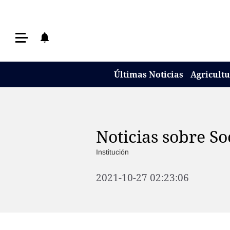
Últimas Noticias
Últimas Noticias
Agricultura
Últimas Noticias
Agricult
Ganadería
Lechería
Tecnología
Noticias sobre S
Maquinaria agrícola
Institución
Agenda
2021-10-27 02:23:06
Regionales
Clima
Agronegocios