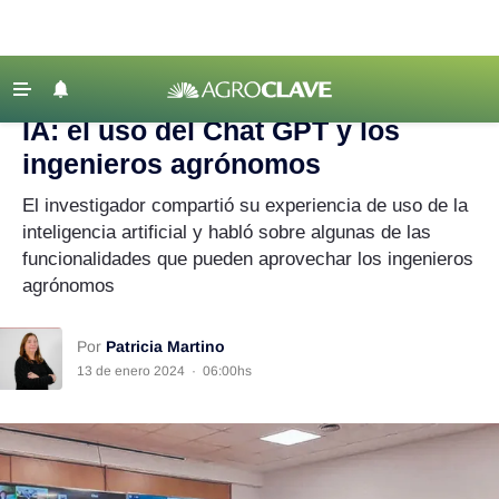
Agroclave
|
Tecnología
|
Chat GPT
‹ VOLVER
Últimas Noticias
IA: el uso del Chat GPT y los
Agricultura
ingenieros agrónomos
Ganadería
El investigador compartió su experiencia de uso de la
Lechería
inteligencia artificial y habló sobre algunas de las
funcionalidades que pueden aprovechar los ingenieros
Tecnología
agrónomos
Maquinaria agrícola
Agenda
Por
Patricia Martino
13 de enero 2024
·
06:00hs
Regionales
Clima
Agronegocios
Mercados