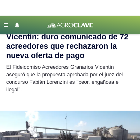
Agroclave
|
Vicentin
‹ VOLVER
Últimas Noticias
Vicentin: duro comunicado de 72
Agricultura
acreedores que rechazaron la
Ganadería
nueva oferta de pago
Lechería
El Fideicomiso Acreedores Granarios Vicentin
aseguró que la propuesta aprobada por el juez del
Tecnología
concurso Fabián Lorenzini es "peor, engañosa e
Maquinaria agrícola
ilegal".
Agenda
Regionales
Clima
Agronegocios
Mercados