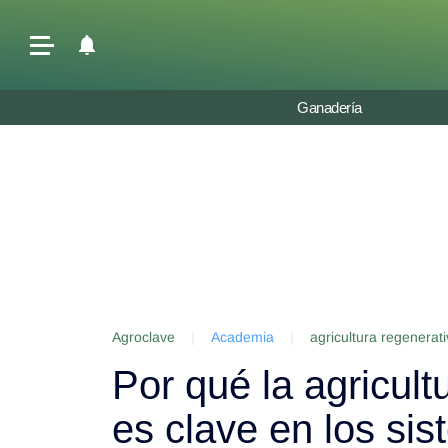
Últimas Noticias
Ganadería
Agricultura
Ganadería
Lechería
Tecnología
Maquinaria agrícola
Agenda
Agroclave
|
Academia
|
agricultura regenerat
Regionales
Por qué la agricult
Clima
Agronegocios
es clave en los si
Mercados