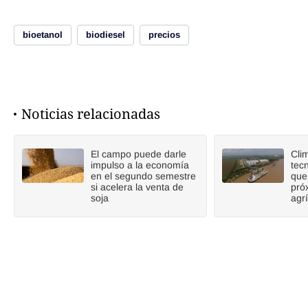
bioetanol
biodiesel
precios
Noticias relacionadas
El campo puede darle
Cli
impulso a la economía
tecn
en el segundo semestre
que
si acelera la venta de
pró
soja
agr