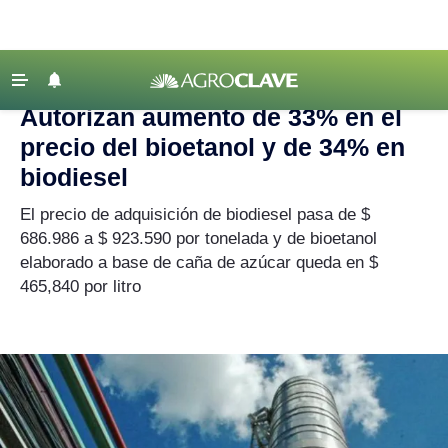
Agroclave
|
Actualidad
|
bioetanol
‹ VOLVER
Últimas Noticias
Autorizan aumento de 33% en el
Agricultura
precio del bioetanol y de 34% en
Ganadería
biodiesel
Lechería
El precio de adquisición de biodiesel pasa de $
686.986 a $ 923.590 por tonelada y de bioetanol
Tecnología
elaborado a base de caña de azúcar queda en $
Maquinaria agrícola
465,840 por litro
Agenda
Regionales
Clima
Agronegocios
Mercados