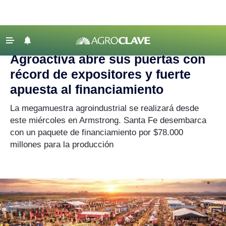
Agroclave
|
Agroactiva
‹ VOLVER
Últimas Noticias
Agroactiva abre sus puertas con
Agricultura
récord de expositores y fuerte
Ganadería
apuesta al financiamiento
Lechería
La megamuestra agroindustrial se realizará desde
este miércoles en Armstrong. Santa Fe desembarca
Tecnología
con un paquete de financiamiento por $78.000
Maquinaria agrícola
millones para la producción
Agenda
Regionales
Clima
Agronegocios
Mercados