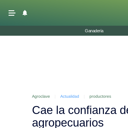
Últimas Noticias
Ganadería
Agricultura
Ganadería
Lechería
Tecnología
Maquinaria agrícola
Agenda
Agroclave
|
Actualidad
|
productores
Regionales
Cae la confianza d
Clima
Agronegocios
agropecuarios
Mercados