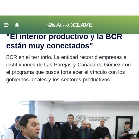
Agroclave
|
Actualidad
|
BCR
‹ VOLVER
Últimas Noticias
"El interior productivo y la BCR
Agricultura
están muy conectados"
Ganadería
BCR en el territorio. La entidad recorrió empresas e
Lechería
instituciones de Las Parejas y Cañada de Gómez con
el programa que busca fortalecer el vínculo con los
Tecnología
gobiernos locales y los sectores productivos
Maquinaria agrícola
Agenda
Regionales
Clima
Agronegocios
Mercados