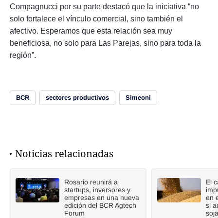
Compagnucci por su parte destacó que la iniciativa “no
solo fortalece el vínculo comercial, sino también el
afectivo. Esperamos que esta relación sea muy
beneficiosa, no solo para Las Parejas, sino para toda la
región”.
BCR
sectores productivos
Simeoni
Noticias relacionadas
Rosario reunirá a
El 
startups, inversores y
imp
empresas en una nueva
en 
edición del BCR Agtech
si a
Forum
soj