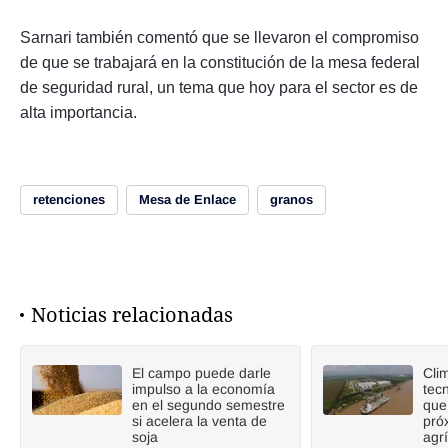
Sarnari también comentó que se llevaron el compromiso
de que se trabajará en la constitución de la mesa federal
de seguridad rural, un tema que hoy para el sector es de
alta importancia.
retenciones
Mesa de Enlace
granos
Noticias relacionadas
El campo puede darle
Cli
impulso a la economía
tecn
en el segundo semestre
que
si acelera la venta de
pró
soja
agr