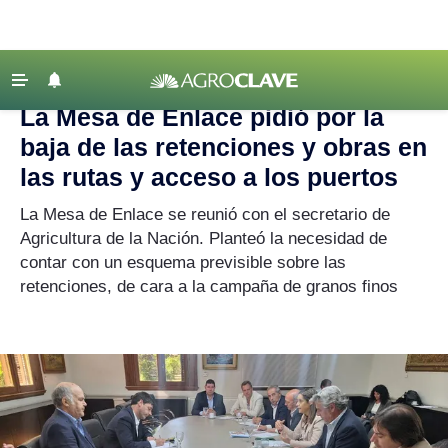
Agroclave
|
Actualidad
|
retenciones
‹ VOLVER
Últimas Noticias
La Mesa de Enlace pidió por la
Agricultura
baja de las retenciones y obras en
Ganadería
las rutas y acceso a los puertos
Lechería
La Mesa de Enlace se reunió con el secretario de
Agricultura de la Nación. Planteó la necesidad de
Tecnología
contar con un esquema previsible sobre las
Maquinaria agrícola
retenciones, de cara a la campaña de granos finos
Agenda
Regionales
Clima
Agronegocios
Mercados