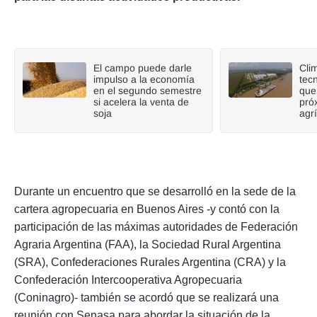
El campo puede darle
Cli
impulso a la economía
tecn
en el segundo semestre
que
si acelera la venta de
pró
soja
agr
Durante un encuentro que se desarrolló en la sede de la
cartera agropecuaria en Buenos Aires -y contó con la
participación de las máximas autoridades de Federación
Agraria Argentina (FAA), la Sociedad Rural Argentina
(SRA), Confederaciones Rurales Argentina (CRA) y la
Confederación Intercooperativa Agropecuaria
(Coninagro)- también se acordó que se realizará una
reunión con Senasa para abordar la situación de la