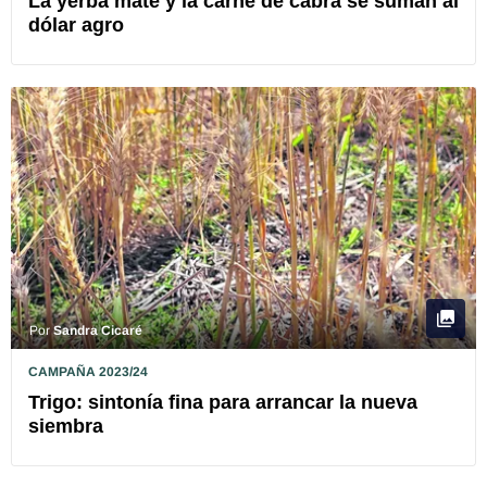
La yerba mate y la carne de cabra se suman al
dólar agro
Por
Sandra Cicaré
CAMPAÑA 2023/24
Trigo: sintonía fina para arrancar la nueva
siembra