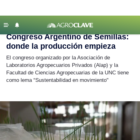
Agroclave
|
Agenda
|
semilla
‹ VOLVER
Últimas Noticias
Congreso Argentino de Semillas:
Agricultura
donde la producción empieza
Ganadería
El congreso organizado por la Asociación de
Lechería
Laboratorios Agropecuarios Privados (Alap) y la
Facultad de Ciencias Agropecuarias de la UNC tiene
Tecnología
como lema “Sustentabilidad en movimiento"
Maquinaria agrícola
Agenda
Regionales
Clima
Agronegocios
Mercados