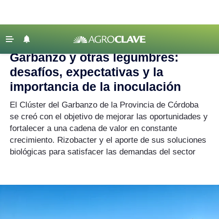
Agroclave
|
Agricultura
|
legumbres
‹ VOLVER
Últimas Noticias
Garbanzo y otras legumbres:
Agricultura
desafíos, expectativas y la
Ganadería
importancia de la inoculación
Lechería
El Clúster del Garbanzo de la Provincia de Córdoba
se creó con el objetivo de mejorar las oportunidades y
Tecnología
fortalecer a una cadena de valor en constante
Maquinaria agrícola
crecimiento. Rizobacter y el aporte de sus soluciones
Agenda
biológicas para satisfacer las demandas del sector
Regionales
Clima
Agronegocios
Mercados