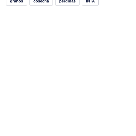
granos
cosecha
pérdidas
INTA