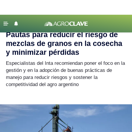
Agroclave
|
Agricultura
|
granos
‹ VOLVER
Últimas Noticias
Pautas para reducir el riesgo de
Agricultura
mezclas de granos en la cosecha
Ganadería
y minimizar pérdidas
Lechería
Especialistas del Inta recomiendan poner el foco en la
gestión y en la adopción de buenas prácticas de
Tecnología
manejo para reducir riesgos y sostener la
Maquinaria agrícola
competitividad del agro argentino
Agenda
Regionales
Clima
Agronegocios
Mercados