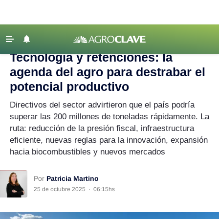
Agroclave
|
Agricultura
|
tecnología
‹ VOLVER
Últimas Noticias
Tecnología y retenciones: la
Agricultura
agenda del agro para destrabar el
Ganadería
potencial productivo
Lechería
Directivos del sector advirtieron que el país podría
superar las 200 millones de toneladas rápidamente. La
Tecnología
ruta: reducción de la presión fiscal, infraestructura
Maquinaria agrícola
eficiente, nuevas reglas para la innovación, expansión
Agenda
hacia biocombustibles y nuevos mercados
Regionales
Por
Patricia Martino
Clima
25 de octubre 2025
·
06:15hs
Agronegocios
Mercados