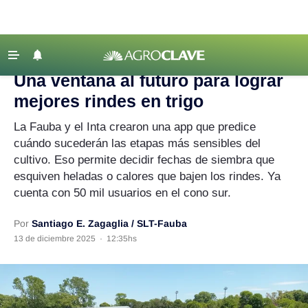
Agroclave
|
Agricultura
|
rindes
‹ VOLVER
Últimas Noticias
Una ventana al futuro para lograr
Agricultura
mejores rindes en trigo
Ganadería
La Fauba y el Inta crearon una app que predice
Lechería
cuándo sucederán las etapas más sensibles del
cultivo. Eso permite decidir fechas de siembra que
Tecnología
esquiven heladas o calores que bajen los rindes. Ya
Maquinaria agrícola
cuenta con 50 mil usuarios en el cono sur.
Agenda
Por
Santiago E. Zagaglia / SLT-Fauba
Regionales
13 de diciembre 2025
·
12:35hs
Clima
Agronegocios
Mercados