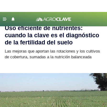
Agroclave
|
Agricultura
|
nutrientes
‹ VOLVER
Últimas Noticias
Uso eficiente de nutrientes:
Agricultura
cuando la clave es el diagnóstico
Ganadería
de la fertilidad del suelo
Lechería
Las mejoras que aportan las rotaciones y los cultivos
de cobertura, sumadas a la nutrición balanceada
Tecnología
Maquinaria agrícola
Agenda
Regionales
Clima
Agronegocios
Mercados