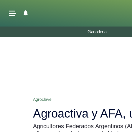
Últimas Noticias
Ganadería
Agricultura
Ganadería
Lechería
Tecnología
Maquinaria agrícola
Agenda
Agroclave
Regionales
Agroactiva y AFA, u
Clima
Agronegocios
Agricultores Federados Argentinos (
Mercados