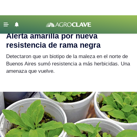
Agroclave
‹ VOLVER
Últimas Noticias
Alerta amarilla por nueva
Agricultura
resistencia de rama negra
Ganadería
Detectaron que un biotipo de la maleza en el norte de
Lechería
Buenos Aires sumó resistencia a más herbicidas. Una
amenaza que vuelve.
Tecnología
Maquinaria agrícola
Agenda
Regionales
Clima
Agronegocios
Mercados