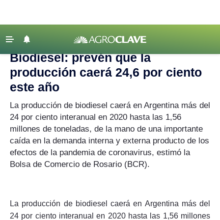
Agroclave
‹ VOLVER
Últimas Noticias
Biodiesel: prevén que la
Agricultura
producción caerá 24,6 por ciento
Ganadería
este año
Lechería
La producción de biodiesel caerá en Argentina más del
24 por ciento interanual en 2020 hasta las 1,56
Tecnología
millones de toneladas, de la mano de una importante
Maquinaria agrícola
caída en la demanda interna y externa producto de los
Agenda
efectos de la pandemia de coronavirus, estimó la
Bolsa de Comercio de Rosario (BCR).
Regionales
Clima
Agronegocios
La producción de biodiesel caerá en Argentina más del
24 por ciento interanual en 2020 hasta las 1,56 millones
Mercados