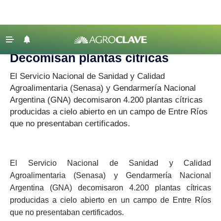
Agroclave
‹ VOLVER
Últimas Noticias
Decomisan plantas cítricas
Agricultura
El Servicio Nacional de Sanidad y Calidad
Ganadería
Agroalimentaria (Senasa) y Gendarmería Nacional
Argentina (GNA) decomisaron 4.200 plantas cítricas
Lechería
producidas a cielo abierto en un campo de Entre Ríos
Tecnología
que no presentaban certificados.
Maquinaria agrícola
Agenda
El Servicio Nacional de Sanidad y Calidad
Regionales
Agroalimentaria (Senasa) y Gendarmería Nacional
Clima
Argentina (GNA) decomisaron 4.200 plantas cítricas
producidas a cielo abierto en un campo de Entre Ríos
Agronegocios
que no presentaban certificados.
Mercados