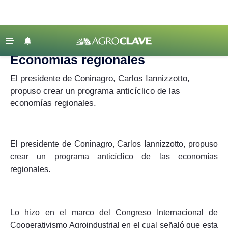
Agroclave
‹ VOLVER
Últimas Noticias
Economías regionales
Agricultura
El presidente de Coninagro, Carlos Iannizzotto,
Ganadería
propuso crear un programa anticíclico de las
economías regionales.
Lechería
Tecnología
Maquinaria agrícola
El presidente de Coninagro, Carlos Iannizzotto, propuso
Agenda
crear un programa anticíclico de las economías
regionales.
Regionales
Clima
Agronegocios
Lo hizo en el marco del Congreso Internacional de
Cooperativismo Agroindustrial en el cual señaló que esta
Mercados