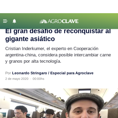
Agroclave
‹ VOLVER
Últimas Noticias
El gran desafío de reconquistar al
Agricultura
gigante asiático
Ganadería
Cristian Inderkumer, el experto en Cooperación
Lechería
argentina-china, considera posible intercambiar carne
y granos por alta tecnología.
Tecnología
Maquinaria agrícola
Por
Leonardo Stringaro / Especial para Agroclave
2 de mayo 2020
·
00:00hs
Agenda
Regionales
Clima
Agronegocios
Mercados