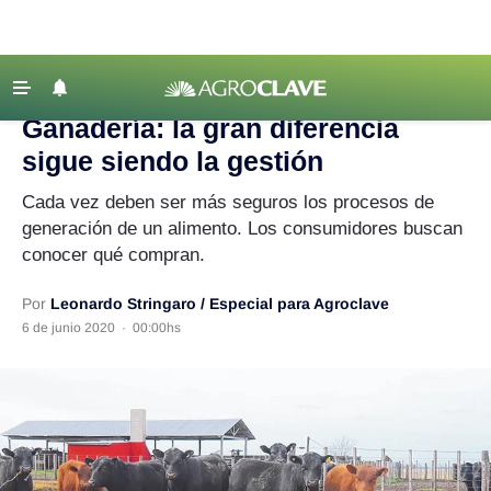
Agroclave
‹ VOLVER
Últimas Noticias
Ganadería: la gran diferencia
Agricultura
sigue siendo la gestión
Ganadería
Cada vez deben ser más seguros los procesos de
Lechería
generación de un alimento. Los consumidores buscan
conocer qué compran.
Tecnología
Maquinaria agrícola
Por
Leonardo Stringaro / Especial para Agroclave
6 de junio 2020
·
00:00hs
Agenda
Regionales
Clima
Agronegocios
Mercados