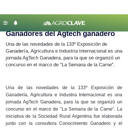
Agroclave
‹ VOLVER
Últimas Noticias
Ganadores del Agtech ganadero
Agricultura
Una de las novedades de la 133º Exposición de
Ganadería
Ganadería, Agricultura e Industria Internacional es una
jornada AgTech Ganadera, para la que se organizó un
Lechería
concurso en el marco de "La Semana de la Carne".
Tecnología
Maquinaria agrícola
Una de las novedades de la 133º Exposición de
Agenda
Ganadería, Agricultura e Industria Internacional es una
Regionales
jornada AgTech Ganadera, para la que se organizó un
Clima
concurso en el marco de "La Semana de la Carne". La
iniciativa de la Sociedad Rural Argentina fue elaborada
Agronegocios
junto con la consultora Conocimiento Ganadero y el
Mercados