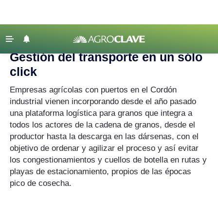
Agroclave
‹ VOLVER
Últimas Noticias
Gestión del transporte en un sólo
Agricultura
click
Ganadería
Empresas agrícolas con puertos en el Cordón
Lechería
industrial vienen incorporando desde el año pasado
una plataforma logística para granos que integra a
Tecnología
todos los actores de la cadena de granos, desde el
Maquinaria agrícola
productor hasta la descarga en las dársenas, con el
objetivo de ordenar y agilizar el proceso y así evitar
Agenda
los congestionamientos y cuellos de botella en rutas y
Regionales
playas de estacionamiento, propios de las épocas
Clima
pico de cosecha.
Agronegocios
Mercados