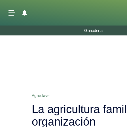
Últimas Noticias
Ganadería
Agricultura
Ganadería
Lechería
Tecnología
Maquinaria agrícola
Agenda
Agroclave
Regionales
La agricultura famil
Clima
Agronegocios
organización
Mercados