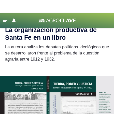
Agroclave
‹ VOLVER
Últimas Noticias
La organización productiva de
Agricultura
Santa Fe en un libro
Ganadería
La autora analiza los debates políticos ideológicos que
Lechería
se desarrollaron frente al problema de la cuestión
agraria entre 1912 y 1932.
Tecnología
Maquinaria agrícola
Agenda
Regionales
Clima
Agronegocios
Mercados