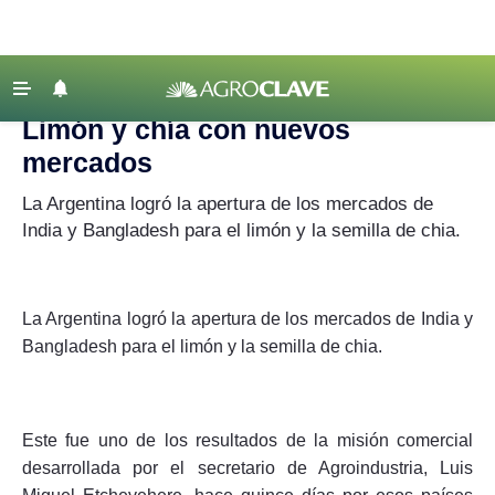
Agroclave
‹ VOLVER
Últimas Noticias
Limón y chía con nuevos
Agricultura
mercados
Ganadería
La Argentina logró la apertura de los mercados de
Lechería
India y Bangladesh para el limón y la semilla de chia.
Tecnología
Maquinaria agrícola
La Argentina logró la apertura de los mercados de India y
Agenda
Bangladesh para el limón y la semilla de chia.
Regionales
Clima
Este fue uno de los resultados de la misión comercial
Agronegocios
desarrollada por el secretario de Agroindustria, Luis
Mercados