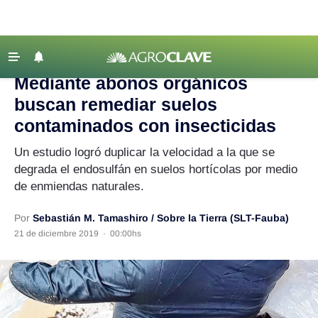
Agroclave
‹ VOLVER
Últimas Noticias
Mediante abonos orgánicos
Agricultura
buscan remediar suelos
Ganadería
contaminados con insecticidas
Lechería
Un estudio logró duplicar la velocidad a la que se
degrada el endosulfán en suelos hortícolas por medio
Tecnología
de enmiendas naturales.
Maquinaria agrícola
Agenda
Por
Sebastián M. Tamashiro / Sobre la Tierra (SLT-Fauba)
21 de diciembre 2019
·
00:00hs
Regionales
Clima
Agronegocios
Mercados