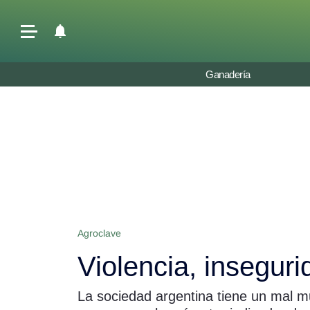
Últimas Noticias
Ganadería
Agricultura
Ganadería
Lechería
Tecnología
Maquinaria agrícola
Agenda
Agroclave
Regionales
Violencia, inseguri
Clima
Agronegocios
La sociedad argentina tiene un mal mu
Mercados