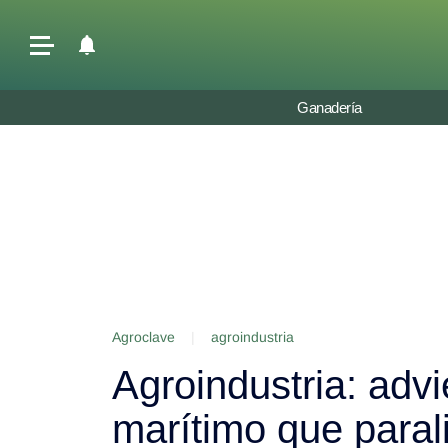
Últimas Noticias
Ganadería
Agricultura
Ganadería
Lechería
Tecnología
Maquinaria agrícola
Agenda
Agroclave
|
agroindustria
Regionales
Agroindustria: advi
Clima
Agronegocios
marítimo que paral
Mercados