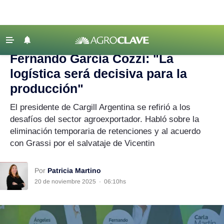
Agroclave
|
Agronegocios
|
logística
‹ VOLVER
Últimas Noticias
Fernando García Cozzi: "La
Agricultura
logística será decisiva para la
Ganadería
producción"
Lechería
El presidente de Cargill Argentina se refirió a los
desafíos del sector agroexportador. Habló sobre la
Tecnología
eliminación temporaria de retenciones y al acuerdo
Maquinaria agrícola
con Grassi por el salvataje de Vicentin
Agenda
Regionales
Por
Patricia Martino
20 de noviembre 2025
·
06:10hs
Clima
Agronegocios
Mercados