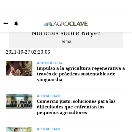
Noticias sobre Bayer
Últimas Noticias
Tema
Agricultura
2021-10-27 02:23:06
Ganadería
Lechería
AGRICULTURA
Impulso a la agricultura regenerativa a
través de prácticas sustentables de
Tecnología
vanguardia
Maquinaria agrícola
Agenda
ACTUALIDAD
Comercio justo: soluciones para las
dificultades que enfrentan los
Regionales
pequeños agricultores
Clima
Agronegocios
ACTUALIDAD