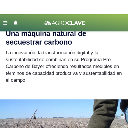
Agroclave
|
Economía
|
carbono
‹ VOLVER
Últimas Noticias
Una máquina natural de
Agricultura
secuestrar carbono
Ganadería
La innovación, la transformación digital y la
Lechería
sustentabilidad se combinan en su Programa Pro
Carbono de Bayer ofreciendo resultados medibles en
Tecnología
términos de capacidad productiva y sustentabilidad en
Maquinaria agrícola
el campo
Agenda
Regionales
Clima
Agronegocios
Mercados