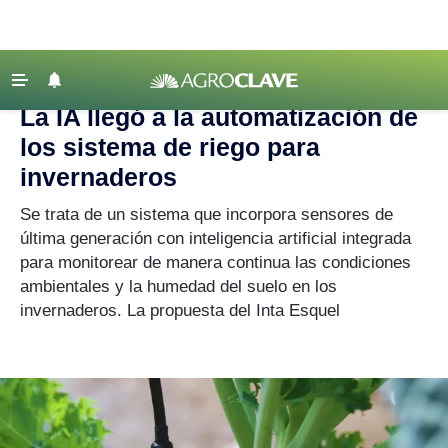
Agroclave
|
Ciencia y Tecnología
|
IA
‹ VOLVER
Últimas Noticias
La IA llegó a la automatización de
Agricultura
los sistema de riego para
Ganadería
invernaderos
Lechería
Se trata de un sistema que incorpora sensores de
última generación con inteligencia artificial integrada
Tecnología
para monitorear de manera continua las condiciones
Maquinaria agrícola
ambientales y la humedad del suelo en los
Agenda
invernaderos. La propuesta del Inta Esquel
Regionales
Clima
Agronegocios
Mercados