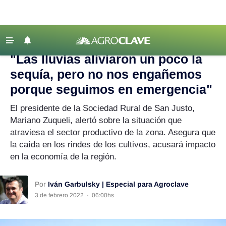
Agroclave
|
sequía
‹ VOLVER
Últimas Noticias
"Las lluvias aliviaron un poco la
Agricultura
sequía, pero no nos engañemos
Ganadería
porque seguimos en emergencia"
Lechería
El presidente de la Sociedad Rural de San Justo,
Mariano Zuqueli, alertó sobre la situación que
Tecnología
atraviesa el sector productivo de la zona. Asegura que
Maquinaria agrícola
la caída en los rindes de los cultivos, acusará impacto
Agenda
en la economía de la región.
Regionales
Por
Iván Garbulsky | Especial para Agroclave
Clima
3 de febrero 2022
·
06:00hs
Agronegocios
Mercados