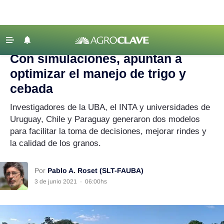
Agroclave
|
trigo
‹ VOLVER
Últimas Noticias
Con simulaciones, apuntan a
Agricultura
optimizar el manejo de trigo y
Ganadería
cebada
Lechería
Investigadores de la UBA, el INTA y universidades de
Uruguay, Chile y Paraguay generaron dos modelos
Tecnología
para facilitar la toma de decisiones, mejorar rindes y
Maquinaria agrícola
la calidad de los granos.
Agenda
Regionales
Por
Pablo A. Roset (SLT-FAUBA)
3 de junio 2021
·
06:00hs
Clima
Agronegocios
Mercados