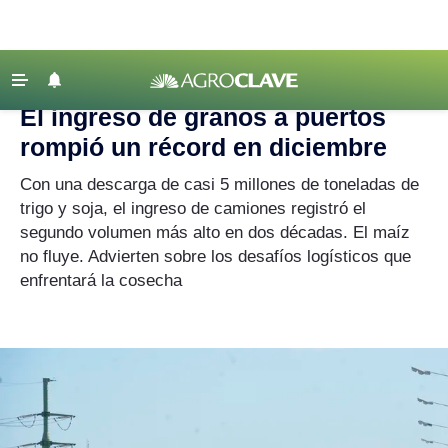
Agroclave
|
Crónicas de Campaña
|
puertos
‹ VOLVER
Últimas Noticias
El ingreso de granos a puertos
Agricultura
rompió un récord en diciembre
Ganadería
Con una descarga de casi 5 millones de toneladas de
Lechería
trigo y soja, el ingreso de camiones registró el
segundo volumen más alto en dos décadas. El maíz
Tecnología
no fluye. Advierten sobre los desafíos logísticos que
Maquinaria agrícola
enfrentará la cosecha
Agenda
Regionales
Clima
Agronegocios
Mercados