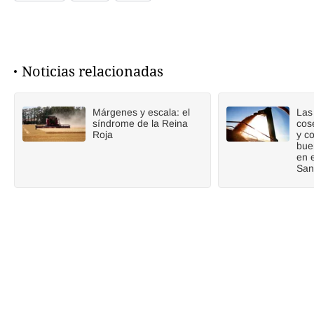
Noticias relacionadas
Márgenes y escala: el
Las 
síndrome de la Reina
cos
Roja
y c
bue
en 
San