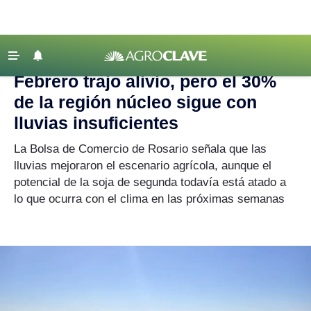
Agroclave
|
Crónicas de Campaña
|
región núcleo
‹ VOLVER
Últimas Noticias
Febrero trajo alivio, pero el 30%
Agricultura
de la región núcleo sigue con
Ganadería
lluvias insuficientes
Lechería
La Bolsa de Comercio de Rosario señala que las
lluvias mejoraron el escenario agrícola, aunque el
Tecnología
potencial de la soja de segunda todavía está atado a
Maquinaria agrícola
lo que ocurra con el clima en las próximas semanas
Agenda
Regionales
Clima
Agronegocios
Mercados