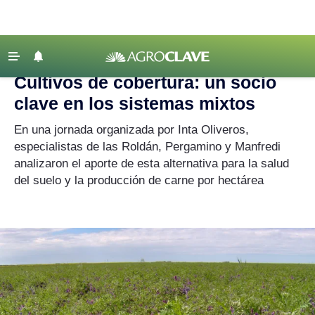
Agroclave
|
cultivos de cobertura
‹ VOLVER
Últimas Noticias
Cultivos de cobertura: un socio
Agricultura
clave en los sistemas mixtos
Ganadería
En una jornada organizada por Inta Oliveros,
Lechería
especialistas de las Roldán, Pergamino y Manfredi
analizaron el aporte de esta alternativa para la salud
Tecnología
del suelo y la producción de carne por hectárea
Maquinaria agrícola
Agenda
Regionales
Clima
Agronegocios
Mercados